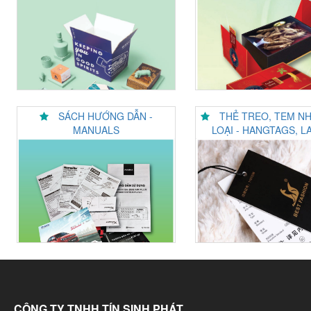
SÁCH HƯỚNG DẪN -
THẺ TREO, TEM N
MANUALS
LOẠI - HANGTAGS, L
CÔNG TY TNHH TÍN SINH PHÁT