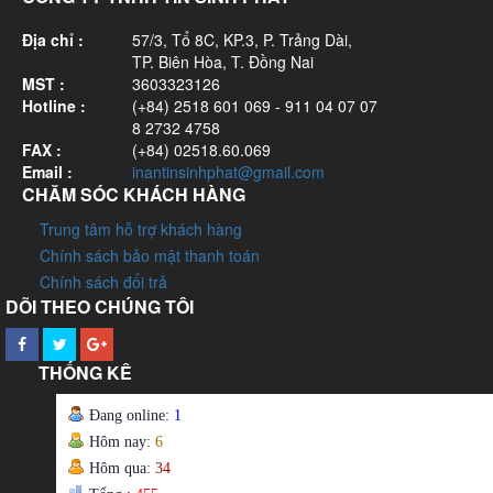
Địa chỉ :
57/3, Tổ 8C, KP.3, P. Trảng Dài,
TP. Biên Hòa, T. Đồng Nai
MST :
3603323126
Hotline :
(+84) 2518 601 069 - 911 04 07 07
8 2732 4758
FAX :
(+84) 02518.60.069
Email :
inantinsinhphat@gmail.com
CHĂM SÓC KHÁCH HÀNG
Trung tâm hỗ trợ khách hàng
Chính sách bảo mật thanh toán
Chính sách đổi trả
DÕI THEO CHÚNG TÔI
THỐNG KÊ
Đang online:
1
Hôm nay:
6
Hôm qua:
34