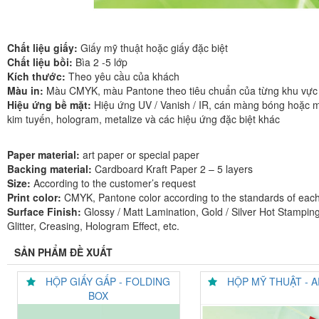
Chất liệu giấy:
Giấy mỹ thuật hoặc giấy đặc biệt
Chất liệu bồi:
Bìa 2 -5 lớp
Kích thước:
Theo yêu cầu của khách
Màu in:
Màu CMYK, màu Pantone theo tiêu chuẩn của từng khu vực t
Hiệu ứng bề mặt:
Hiệu ứng UV / Vanish / IR, cán màng bóng hoặc 
kim tuyến, hologram, metalize và các hiệu ứng đặc biệt khác
Paper material:
art paper or special paper
Backing material:
Cardboard Kraft Paper 2 – 5 layers
Size:
According to the customer’s request
Print color:
CMYK, Pantone color according to the standards of each
Surface Finish:
Glossy / Matt Lamination, Gold / Silver Hot Stampin
Glitter, Creasing, Hologram Effect, etc.
SẢN PHẨM ĐỀ XUẤT
HỘP GIẤY GẤP - FOLDING
HỘP MỸ THUẬT - 
BOX