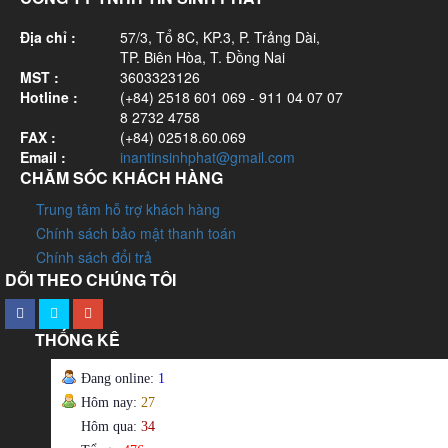
Địa chỉ :
57/3, Tổ 8C, KP.3, P. Trảng Dài,
TP. Biên Hòa, T. Đồng Nai
MST :
3603323126
Hotline :
(+84) 2518 601 069 - 911 04 07 07
8 2732 4758
FAX :
(+84) 02518.60.069
Email :
inantinsinhphat@gmail.com
CHĂM SÓC KHÁCH HÀNG
Trung tâm hỗ trợ khách hàng
Chính sách bảo mật thanh toán
Chính sách đổi trả
DÕI THEO CHÚNG TÔI
THỐNG KÊ
Đang online:
1
Hôm nay:
27
Hôm qua:
34